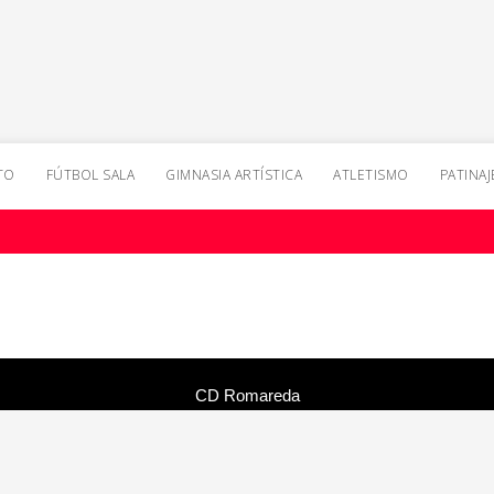
TO
FÚTBOL SALA
GIMNASIA ARTÍSTICA
ATLETISMO
PATINAJ
CD Romareda