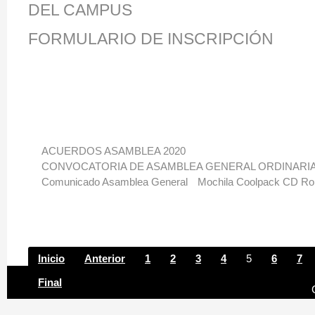
DEL CAMPUS
FORMULARIO DE INSCRIPCIÓN
ACUERDOS ASAMBLEA 2020
CONVOCATORIA DE ASAMBLEA GENERAL ORDINARI
Comunicado Asamblea General
Mochila Coolpack CD R
Inicio
Anterior
1
2
3
4
5
6
7
Final