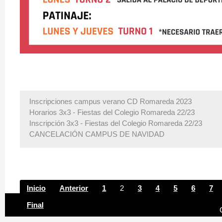
Inscripciones campus verano CD Romareda 2023
Horarios 3x3 - Fiestas del Colegio Romareda 22/23
Inscripción 3x3 - Fiestas del Colegio Romareda 22/23
CANCELACIÓN CAMPUS DE NAVIDAD
Inicio
Anterior
1
2
3
4
5
6
7
Final