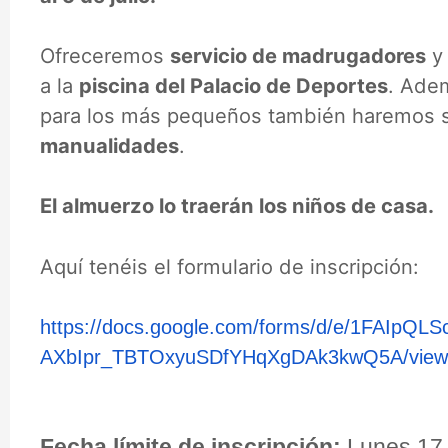
Ofreceremos
servicio de madrugadores
y 
a la
piscina del Palacio de Deportes
. Ade
para los más pequeños también haremos 
manualidades
.
El almuerzo lo traerán los niños de casa.
Aquí tenéis el formulario de inscripción:
https://docs.google.com/forms/
d/e/1FAIpQLS
AXbIpr_
TBTOxyuSDfYHqXgDAk3kwQ5A/
vie
Fecha límite de inscripción:
Lunes 17 